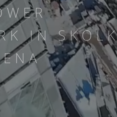
OWER
RK IN SKOL
RENA