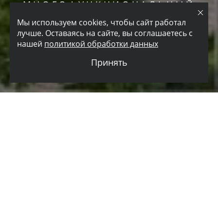
МНОГОФУНКЦИОНАЛЬНЫЙ
ТОРГОВО-ДЕЛОВОЙ КОМПЛЕКС «ВОДНЫЙ»
Мы используем cookies, чтобы сайт работал
лучше. Оставаясь на сайте, вы соглашаетесь с
нашей
политикой обработки данных
Принять
ЗАКАЗЧИК
MR Group
ПЕРЕЧЕНЬ РАБОТ
Рабочая документация
СТАТУС